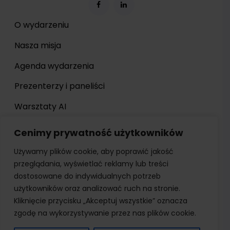
O wydarzeniu
Nasza misja
Agenda wydarzenia
Prezenterzy i paneliści
Warsztaty AI
Galeria
Cenimy prywatność użytkowników
Poprzednie edycje
Używamy plików cookie, aby poprawić jakość
przeglądania, wyświetlać reklamy lub treści
Rejestracja
dostosowane do indywidualnych potrzeb
użytkowników oraz analizować ruch na stronie.
Kliknięcie przycisku „Akceptuj wszystkie” oznacza
Polityka prywatności
zgodę na wykorzystywanie przez nas plików cookie.
Klauzula informacyjna